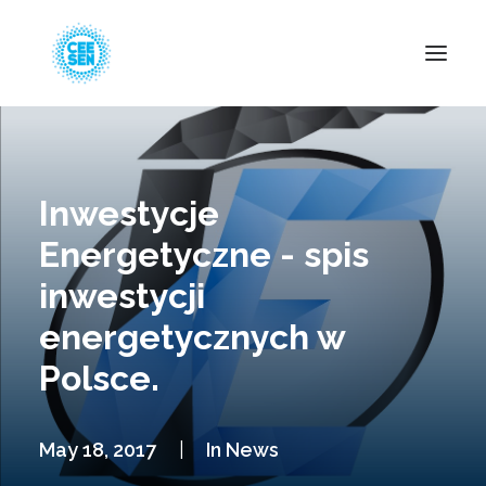
About Us
News
Inwestycje
Projects
Energetyczne - spis
Resources
inwestycji
Green Transition
energetycznych w
Events
Polsce.
Become Member
May 18, 2017
|
In
News