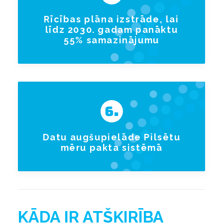
Rīcības plāna izstrāde, lai
līdz 2030. gadam panāktu
55% samazinājumu
Datu augšupielāde Pilsētu
mēru pakta sistēmā
KĀDA IR ATŠĶIRĪBA