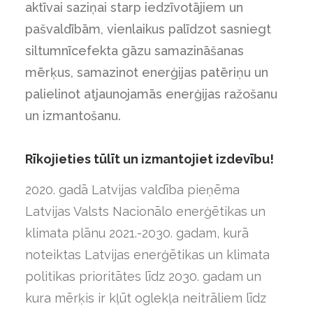
aktīvai saziņai starp iedzīvotājiem un
pašvaldībām, vienlaikus palīdzot sasniegt
siltumnīcefekta gāzu samazināšanas
mērķus, samazinot enerģijas patēriņu un
palielinot atjaunojamās enerģijas ražošanu
un izmantošanu.
Rīkojieties tūlīt un izmantojiet izdevību!
2020. gadā Latvijas valdība pieņēma
Latvijas Valsts Nacionālo enerģētikas un
klimata plānu 2021.-2030. gadam, kurā
noteiktas Latvijas enerģētikas un klimata
politikas prioritātes līdz 2030. gadam un
kura mērķis ir kļūt oglekļa neitrāliem līdz