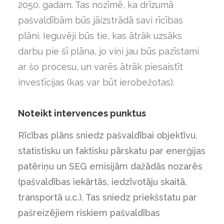
2050. gadam. Tas nozīmē, ka drīzumā
pašvaldībām būs jāizstrādā savi rīcības
plāni. Ieguvēji būs tie, kas ātrāk uzsāks
darbu pie šī plāna, jo viņi jau būs pazīstami
ar šo procesu, un varēs ātrāk piesaistīt
investīcijas (kas var būt ierobežotas).
Noteikt intervences punktus
Rīcības plāns sniedz pašvaldībai objektīvu,
statistisku un faktisku pārskatu par enerģijas
patēriņu un SEG emisijām dažādās nozarēs
(pašvaldības iekārtās, iedzīvotāju skaitā,
transportā u.c.). Tas sniedz priekšstatu par
pašreizējiem riskiem pašvaldības