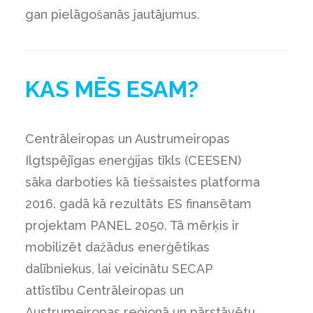
gan pielāgošanās jautājumus.
KAS MĒS ESAM?
Centrāleiropas un Austrumeiropas
Ilgtspējīgas enerģijas tīkls (CEESEN)
sāka darboties kā tiešsaistes platforma
2016. gadā kā rezultāts ES finansētam
projektam PANEL 2050. Tā mērķis ir
mobilizēt dažādus enerģētikas
dalībniekus, lai veicinātu SECAP
attīstību Centrāleiropas un
Austrumeiropas reģionā un pārstāvētu