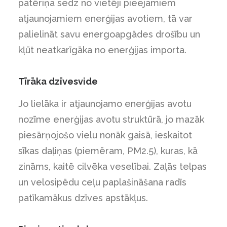
patēriņa sedz no vietēji pieejamiem
atjaunojamiem enerģijas avotiem, tā var
palielināt savu energoapgādes drošību un
kļūt neatkarīgāka no enerģijas importa.
Tīrāka dzīvesvide
Jo lielāka ir atjaunojamo enerģijas avotu
nozīme enerģijas avotu struktūrā, jo mazāk
piesārņojošo vielu nonāk gaisā, ieskaitot
sīkas daļiņas (piemēram, PM2.5), kuras, kā
zināms, kaitē cilvēka veselībai. Zaļās telpas
un velosipēdu ceļu paplašināšana radīs
patīkamākus dzīves apstākļus.