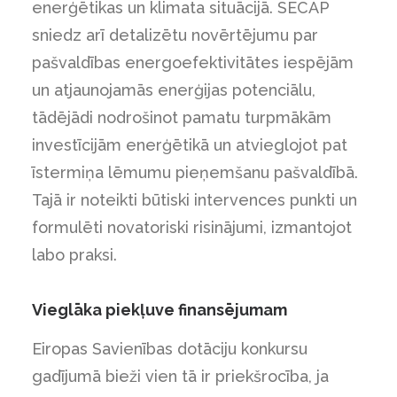
enerģētikas un klimata situācijā. SECAP
sniedz arī detalizētu novērtējumu par
pašvaldības energoefektivitātes iespējām
un atjaunojamās enerģijas potenciālu,
tādējādi nodrošinot pamatu turpmākām
investīcijām enerģētikā un atvieglojot pat
īstermiņa lēmumu pieņemšanu pašvaldībā.
Tajā ir noteikti būtiski intervences punkti un
formulēti novatoriski risinājumi, izmantojot
labo praksi.
Vieglāka piekļuve finansējumam
Eiropas Savienības dotāciju konkursu
gadījumā bieži vien tā ir priekšrocība, ja