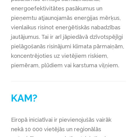
energoefektivitātes pasākumus un
pieņemtu atjaunojamās enerģijas mērķus,
vienlaikus risinot enerģētiskās nabadzības
jautājumus. Tai ir arī jāpiedāvā dzīvotspējīgi
pielāgošanās risinājumi klimata pārmaiņām,
koncentrējoties uz vietējiem riskiem,
piemēram, plūdiem vai karstuma viļņiem.
KAM?
Eiropā iniciatīvai ir pievienojušās vairāk
nekā 10 000 vietējās un reģionālās