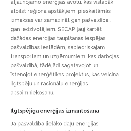
atjaunojamo enerģijas avotu, kas vislabāk
atbilst reģiona apstākļiem, pieskaitāmās
izmaksas var samazināt gan pašvaldībai,
gan iedzīvotājiem. SECAP ļauj kartēt
dažādas enerģijas taupīšanas iespējas
pašvaldības iestādēm, sabiedriskajam
transportam un uzņēmumiem, kas darbojas
pašvaldībā, tādējādi sagatavojot un
īstenojot enerģētikas projektus, kas veicina
ilgtspēju un racionālu enerģijas
apsaimniekošanu.
Ilgtspējīga enerģijas izmantošana
Ja pašvaldība lielāko daļu enerģijas