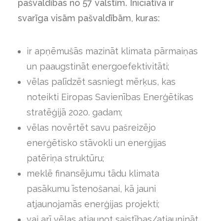
pašvaldības no 57 valstīm. Iniciatīva ir
svarīga visām pašvaldībām, kuras:
ir apņēmušās mazināt klimata pārmaiņas
un paaugstināt energoefektivitāti;
vēlas palīdzēt sasniegt mērķus, kas
noteikti Eiropas Savienības Enerģētikas
stratēģijā 2020. gadam;
vēlas novērtēt savu pašreizējo
enerģētisko stāvokli un enerģijas
patēriņa struktūru;
meklē finansējumu tādu klimata
pasākumu īstenošanai, kā jauni
atjaunojamās enerģijas projekti;
vai arī vēlas atjaunot saistības/atjaunināt