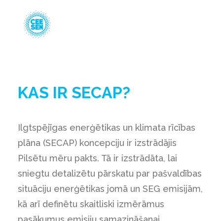
About Us
KAS IR SECAP?
Resources
Green Transition
Events
Ilgtspējīgas enerģētikas un klimata rīcības
Reģistrācija dalībai CEESEN
plāna (SECAP) koncepciju ir izstrādājis
Pilsētu mēru pakts. Tā ir izstrādāta, lai
sniegtu detalizētu pārskatu par pašvaldības
situāciju enerģētikas jomā un SEG emisijām,
kā arī definētu skaitliski izmērāmus
pasākumus emisiju samazināšanai,